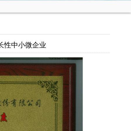
具成长性中小微企业