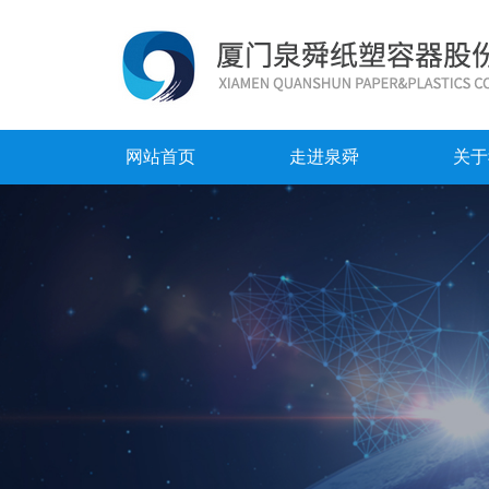
网站首页
走进泉舜
关于