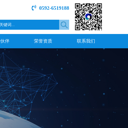
0592-6519188
作伙伴
荣誉资质
联系我们