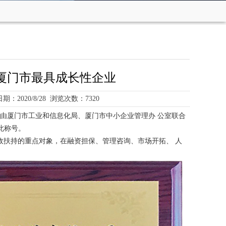
年度厦门市最具成长性企业
20/8/28 浏览次数：7320
由厦门市工业和信息化局、厦门市中小企业管理办 公室联合
评此称号。
扶持的重点对象，在融资担保、管理咨询、市场开拓、 人