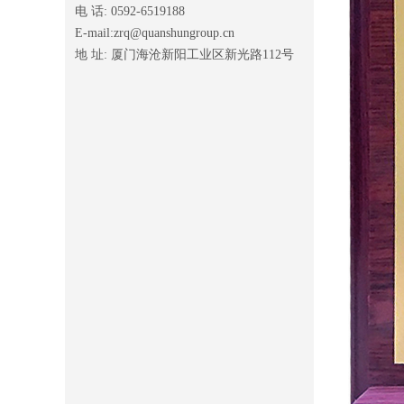
电 话: 0592-6519188
E-mail:zrq@quanshungroup.cn
地 址: 厦门海沧新阳工业区新光路112号