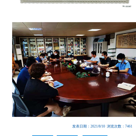
发表日期：2021/8/10 浏览次数：7461