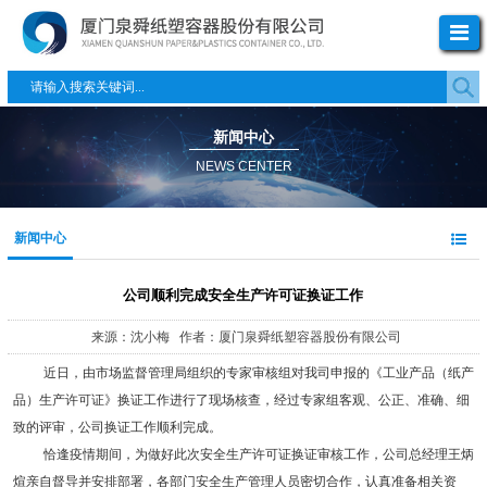
新闻中心
NEWS CENTER
新闻中心
公司顺利完成安全生产许可证换证工作
来源：沈小梅 作者：厦门泉舜纸塑容器股份有限公司
近日，由市场监督管理局组织的专家审核组对我司申报的《工业产品（纸产
品）生产许可证》换证工作进行了现场核查，经过专家组客观、公正、准确、细
致的评审，公司换证工作顺利完成。
恰逢疫情期间，为做好此次安全生产许可证换证审核工作，公司总经理王炳
煊亲自督导并安排部署，各部门安全生产管理人员密切合作，认真准备相关资