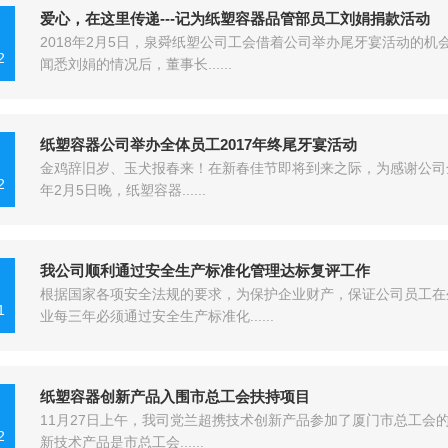
爱心，在这里传递---记为纸塑容器品管部员工刘娟捐款活动
2018年2月5日，泉舜纸塑公司工会借着公司举办尾牙宴活动的
2
闻悉刘娟的情况后，董事长......
纸塑容器公司举办全体员工2017年终尾牙宴活动
金鸡辞旧岁、玉犬报春来！在新春佳节即将到来之际，为感谢公司全
2
年2月5日晚，纸塑容器......
我公司顺利通过安全生产标准化管理达标复评工作
根据国家各项安全法规的要求，为保护企业财产，保证公司员工在
1
业每三年必须通过安全生产标准化......
纸塑容器创新产品入围市总工会扶持项目
11月27日上午，我司党兰超携技术创新产品参加了厦门市总工会的
2
新技术产品是市总工会......